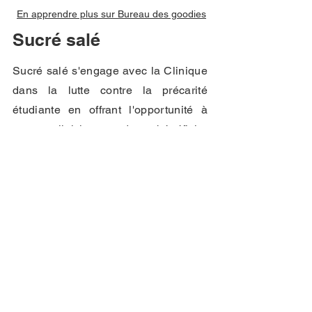
En apprendre plus sur Bureau des goodies
Sucré salé
Sucré salé s'engage avec la Clinique
dans la lutte contre la précarité
étudiante en offrant l'opportunité à
nos cliniciens de bénéficier
d'avantages promotionnels dans leur
restaurant.
En apprendre plus sur Sucré salé